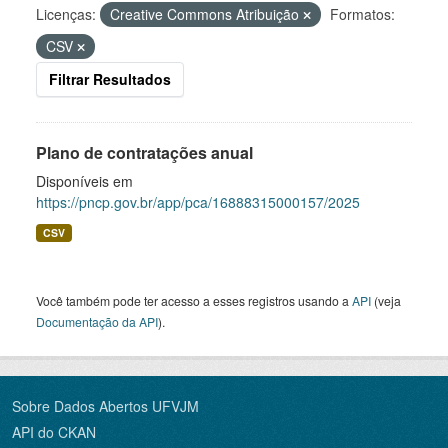
Licenças:
Creative Commons Atribuição
Formatos:
CSV
Filtrar Resultados
Plano de contratações anual
Disponíveis em
https://pncp.gov.br/app/pca/16888315000157/2025
CSV
Você também pode ter acesso a esses registros usando a
API
(veja
Documentação da API
).
Sobre Dados Abertos UFVJM
API do CKAN