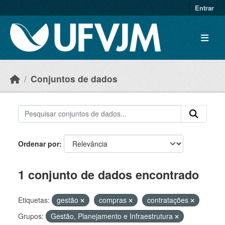
Skip to main content
Entrar
Conjuntos de dados
Ordenar por
1 conjunto de dados encontrado
Etiquetas:
gestão
compras
contratações
Grupos:
Gestão, Planejamento e Infraestrutura