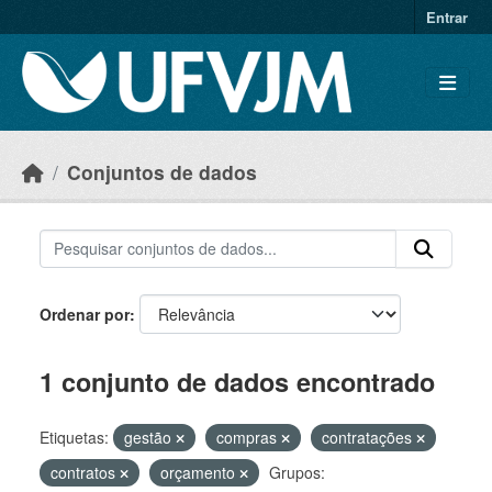
Skip to main content
Entrar
Conjuntos de dados
Ordenar por
1 conjunto de dados encontrado
Etiquetas:
gestão
compras
contratações
contratos
orçamento
Grupos: