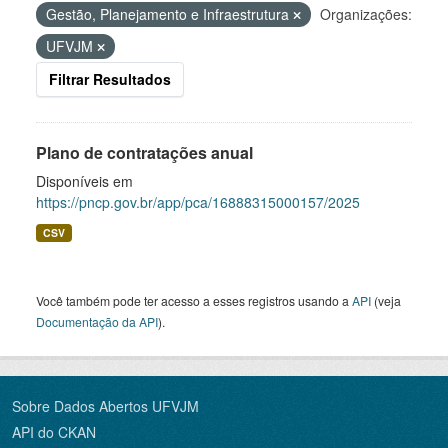
Gestão, Planejamento e Infraestrutura
Organizações:
UFVJM
Filtrar Resultados
Plano de contratações anual
Disponíveis em
https://pncp.gov.br/app/pca/16888315000157/2025
CSV
Você também pode ter acesso a esses registros usando a
API
(veja
Documentação da API
).
Sobre Dados Abertos UFVJM
API do CKAN