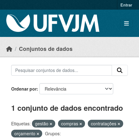
Skip to main content
Entrar
Conjuntos de dados
Ordenar por
1 conjunto de dados encontrado
Etiquetas:
gestão
compras
contratações
orçamento
Grupos: