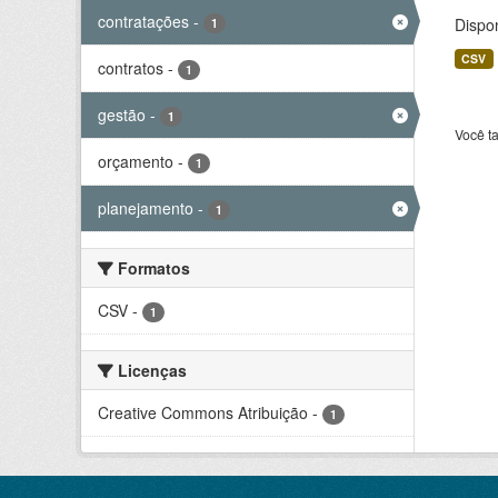
contratações
-
Dispo
1
CSV
contratos
-
1
gestão
-
1
Você t
orçamento
-
1
planejamento
-
1
Formatos
CSV
-
1
Licenças
Creative Commons Atribuição
-
1