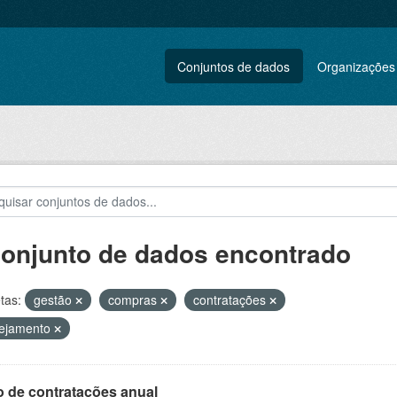
Conjuntos de dados
Organizações
conjunto de dados encontrado
tas:
gestão
compras
contratações
nejamento
o de contratações anual