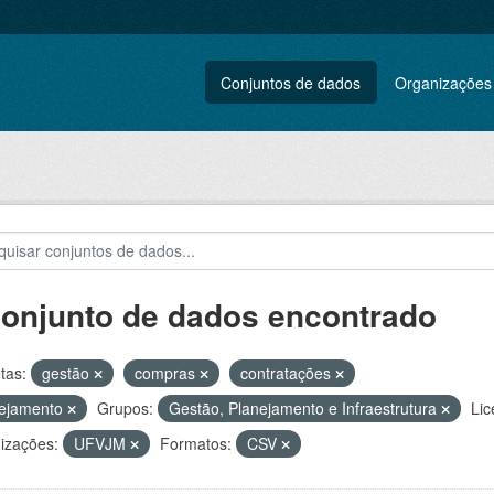
Conjuntos de dados
Organizações
conjunto de dados encontrado
tas:
gestão
compras
contratações
nejamento
Grupos:
Gestão, Planejamento e Infraestrutura
Lic
izações:
UFVJM
Formatos:
CSV