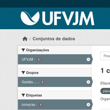
Skip to main content
Conjuntos de dados
Organizações
UFVJM
-
1
1 
Grupos
Gestão,...
-
1
Etique
pla
Etiquetas
Organ
compras
-
1