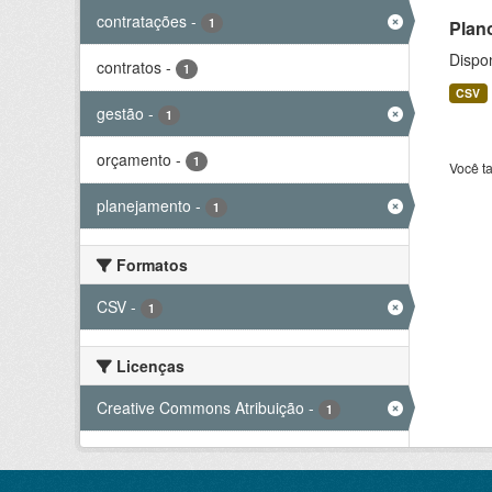
contratações
-
1
Plan
Dispo
contratos
-
1
CSV
gestão
-
1
orçamento
-
1
Você t
planejamento
-
1
Formatos
CSV
-
1
Licenças
Creative Commons Atribuição
-
1