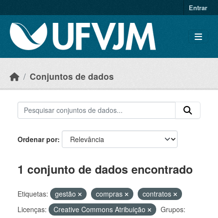
Skip to main content
Entrar
Conjuntos de dados
Ordenar por
1 conjunto de dados encontrado
Etiquetas:
gestão
compras
contratos
Licenças:
Creative Commons Atribuição
Grupos: