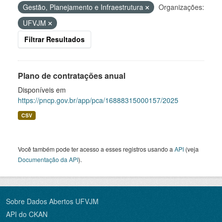
Gestão, Planejamento e Infraestrutura
Organizações:
UFVJM
Filtrar Resultados
Plano de contratações anual
Disponíveis em
https://pncp.gov.br/app/pca/16888315000157/2025
CSV
Você também pode ter acesso a esses registros usando a
API
(veja
Documentação da API
).
Sobre Dados Abertos UFVJM
API do CKAN