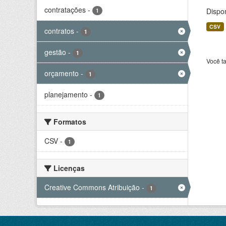
contratações
-
Dispo
1
CSV
contratos
-
1
gestão
-
1
Você t
orçamento
-
1
planejamento
-
1
Formatos
CSV
-
1
Licenças
Creative Commons Atribuição
-
1