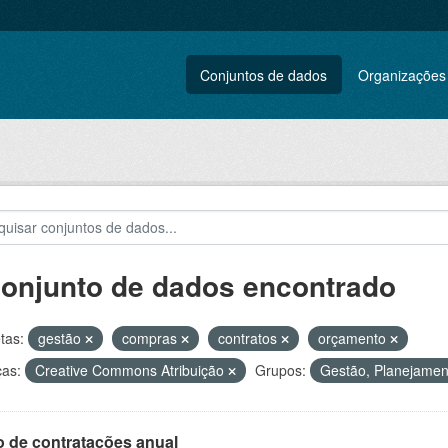
Conjuntos de dados
Organizações
conjunto de dados encontrado
tas:
gestão
compras
contratos
orçamento
ças:
Creative Commons Atribuição
Grupos:
Gestão, Planejament
o de contratações anual