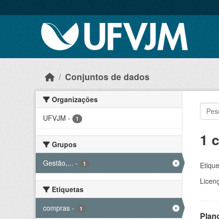
Skip to main content
Conjuntos de dados
Organizações
UFVJM
-
1
1 
Grupos
Gestão,...
-
1
Etique
Licen
Etiquetas
compras
-
1
Plan