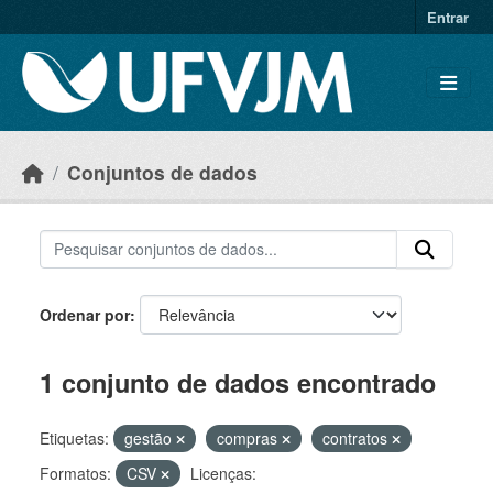
Skip to main content
Entrar
Conjuntos de dados
Ordenar por
1 conjunto de dados encontrado
Etiquetas:
gestão
compras
contratos
Formatos:
CSV
Licenças: