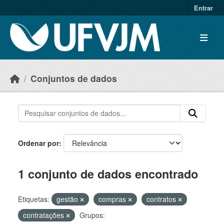
Skip to main content
Entrar
Conjuntos de dados
Ordenar por
1 conjunto de dados encontrado
Etiquetas:
gestão
compras
contratos
contratações
Grupos: