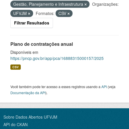
Gestão, Planejamento e Infraestrutura
Organizações:
UFVJM
Formatos:
CSV
Filtrar Resultados
Plano de contratações anual
Disponíveis em
https://pncp.gov.br/app/pca/16888315000157/2025
CSV
Você também pode ter acesso a esses registros usando a
API
(veja
Documentação da API
).
Sobre Dados Abertos UFVJM
API do CKAN