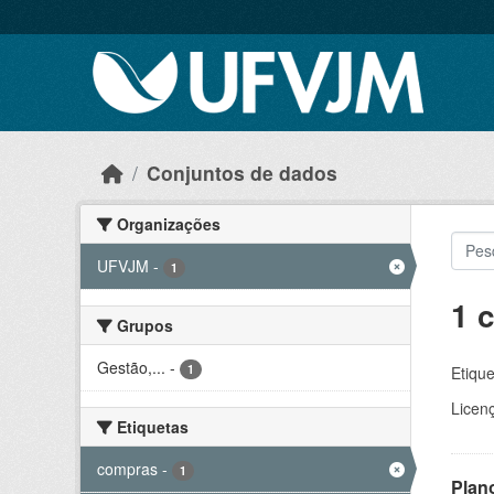
Skip to main content
Conjuntos de dados
Organizações
UFVJM
-
1
1 
Grupos
Gestão,...
-
1
Etique
Licen
Etiquetas
compras
-
1
Plan