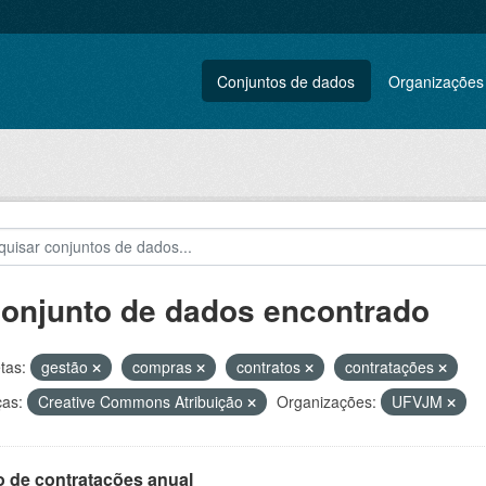
Conjuntos de dados
Organizações
conjunto de dados encontrado
tas:
gestão
compras
contratos
contratações
ças:
Creative Commons Atribuição
Organizações:
UFVJM
o de contratações anual