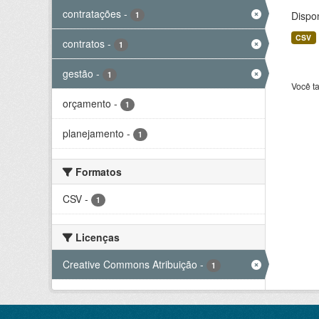
contratações
-
Dispo
1
CSV
contratos
-
1
gestão
-
1
Você t
orçamento
-
1
planejamento
-
1
Formatos
CSV
-
1
Licenças
Creative Commons Atribuição
-
1