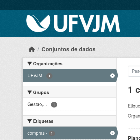
Skip to main content
Conjuntos de dados
Organizações
UFVJM
-
1
1 
Grupos
Gestão,...
-
1
Etique
Organ
Etiquetas
compras
-
1
Plan