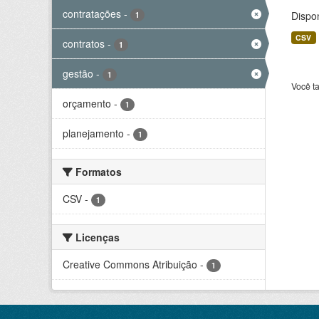
contratações
-
Dispo
1
CSV
contratos
-
1
gestão
-
1
Você t
orçamento
-
1
planejamento
-
1
Formatos
CSV
-
1
Licenças
Creative Commons Atribuição
-
1