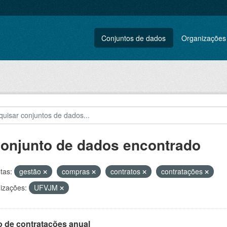
Conjuntos de dados
Organizações
conjunto de dados encontrado
tas:
gestão
compras
contratos
contratações
izações:
UFVJM
o de contratações anual