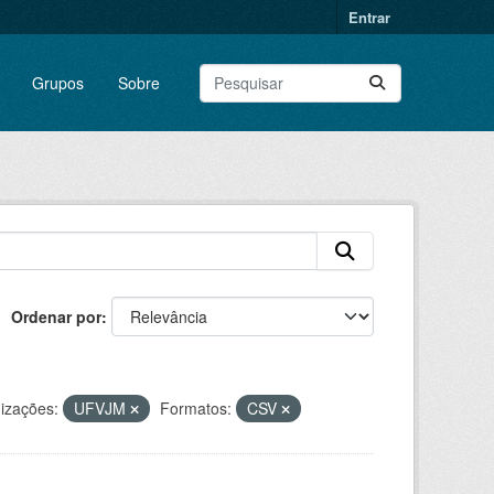
Entrar
Grupos
Sobre
Ordenar por
izações:
UFVJM
Formatos:
CSV