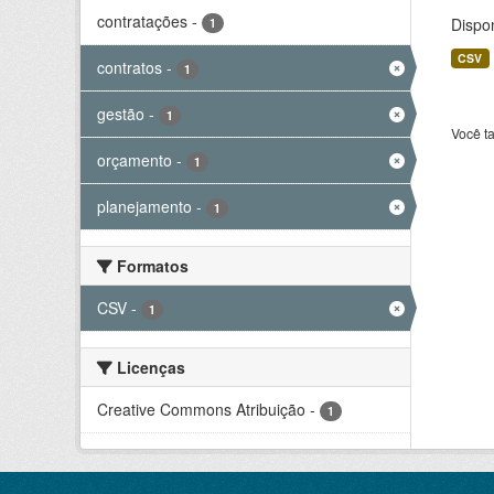
contratações
-
Dispo
1
CSV
contratos
-
1
gestão
-
1
Você t
orçamento
-
1
planejamento
-
1
Formatos
CSV
-
1
Licenças
Creative Commons Atribuição
-
1