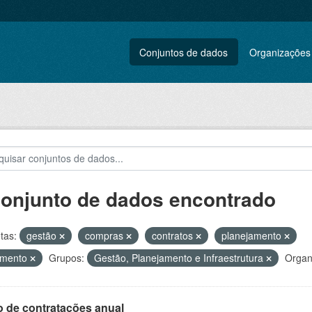
Conjuntos de dados
Organizações
conjunto de dados encontrado
tas:
gestão
compras
contratos
planejamento
amento
Grupos:
Gestão, Planejamento e Infraestrutura
Organ
o de contratações anual