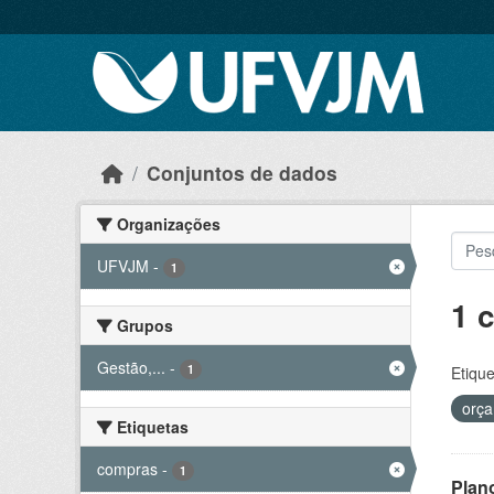
Skip to main content
Conjuntos de dados
Organizações
UFVJM
-
1
1 
Grupos
Gestão,...
-
1
Etique
orç
Etiquetas
compras
-
1
Plan