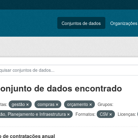
Conjuntos de dados
Organizações
conjunto de dados encontrado
tas:
gestão
compras
orçamento
Grupos:
ão, Planejamento e Infraestrutura
Formatos:
CSV
Licenças:
o de contratações anual