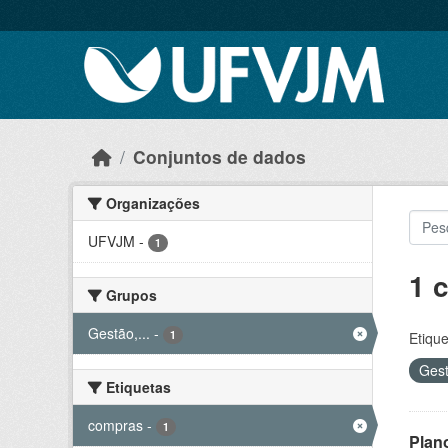
Skip to main content
Conjuntos de dados
Organizações
UFVJM
-
1
1 
Grupos
Gestão,...
-
1
Etique
Gest
Etiquetas
compras
-
1
Plan