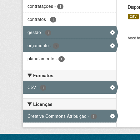
contratações
-
Dispo
1
CSV
contratos
-
1
gestão
-
1
Você t
orçamento
-
1
planejamento
-
1
Formatos
CSV
-
1
Licenças
Creative Commons Atribuição
-
1