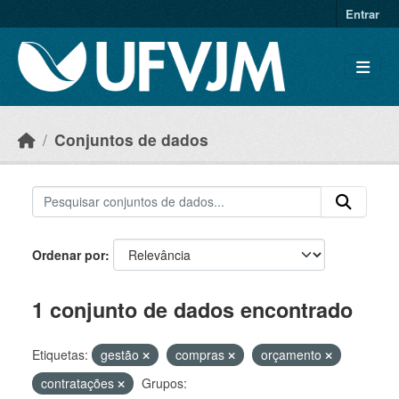
Skip to main content
Entrar
Conjuntos de dados
Ordenar por
1 conjunto de dados encontrado
Etiquetas:
gestão
compras
orçamento
contratações
Grupos: