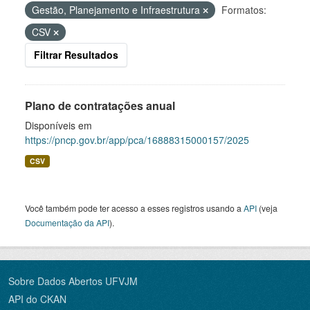
Gestão, Planejamento e Infraestrutura
Formatos:
CSV
Filtrar Resultados
Plano de contratações anual
Disponíveis em
https://pncp.gov.br/app/pca/16888315000157/2025
CSV
Você também pode ter acesso a esses registros usando a
API
(veja
Documentação da API
).
Sobre Dados Abertos UFVJM
API do CKAN