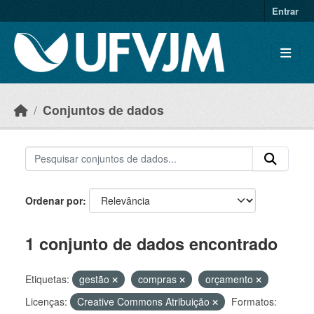
Skip to main content
Entrar
Conjuntos de dados
Ordenar por
1 conjunto de dados encontrado
Etiquetas:
gestão
compras
orçamento
Licenças:
Creative Commons Atribuição
Formatos: