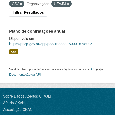
CSV
Organizações:
UFVJM
Filtrar Resultados
Plano de contratações anual
Disponíveis em
https://pncp.gov.br/app/pca/16888315000157/2025
CSV
Você também pode ter acesso a esses registros usando a
API
(veja
Documentação da API
).
Sobre Dados Abertos UFVJM
API do CKAN
Associação CKAN