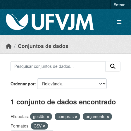
Skip to main content
Entrar
Conjuntos de dados
Ordenar por
1 conjunto de dados encontrado
Etiquetas:
gestão
compras
orçamento
Formatos:
CSV