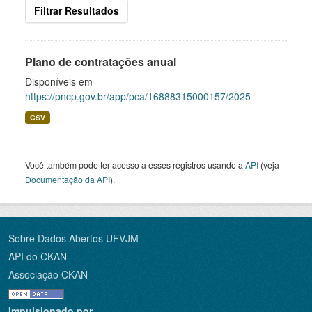
Filtrar Resultados
Plano de contratações anual
Disponíveis em
https://pncp.gov.br/app/pca/16888315000157/2025
CSV
Você também pode ter acesso a esses registros usando a
API
(veja
Documentação da API
).
Sobre Dados Abertos UFVJM
API do CKAN
Associação CKAN
Impulsionado por