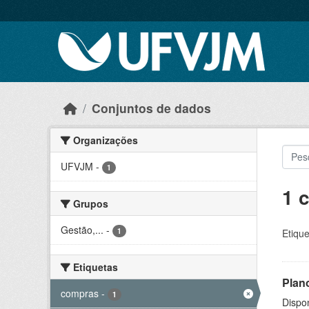
Skip to main content
Conjuntos de dados
Organizações
UFVJM
-
1
1 
Grupos
Gestão,...
-
1
Etique
Etiquetas
Plan
compras
-
1
Dispo