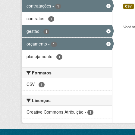
contratações
-
1
CSV
contratos
-
1
Você t
gestão
-
1
orçamento
-
1
planejamento
-
1
Formatos
CSV
-
1
Licenças
Creative Commons Atribuição
-
1