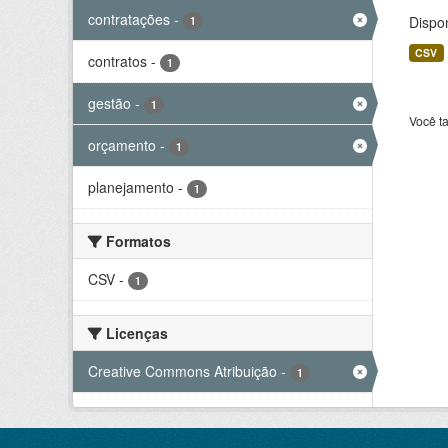
contratações
-
Dispo
1
CSV
contratos
-
1
gestão
-
1
Você t
orçamento
-
1
planejamento
-
1
Formatos
CSV
-
1
Licenças
Creative Commons Atribuição
-
1