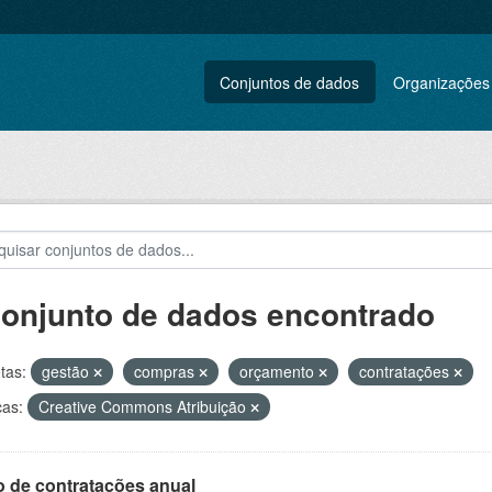
Conjuntos de dados
Organizações
conjunto de dados encontrado
tas:
gestão
compras
orçamento
contratações
ças:
Creative Commons Atribuição
o de contratações anual