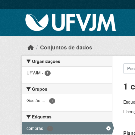
Skip to main content
Conjuntos de dados
Organizações
UFVJM
-
1
1 
Grupos
Gestão,...
-
1
Etique
Licen
Etiquetas
compras
-
1
Plan