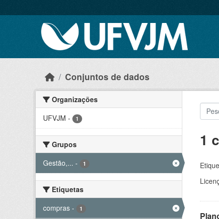
Skip to main content
Conjuntos de dados
Organizações
UFVJM
-
1
1 
Grupos
Gestão,...
-
1
Etique
Licen
Etiquetas
compras
-
1
Plan