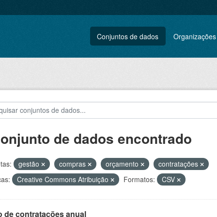
Conjuntos de dados
Organizações
conjunto de dados encontrado
tas:
gestão
compras
orçamento
contratações
ças:
Creative Commons Atribuição
Formatos:
CSV
o de contratações anual