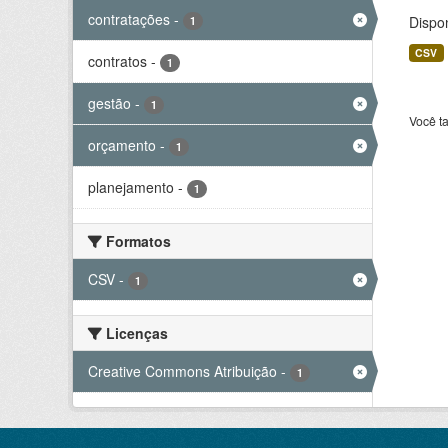
contratações
-
Dispo
1
CSV
contratos
-
1
gestão
-
1
Você t
orçamento
-
1
planejamento
-
1
Formatos
CSV
-
1
Licenças
Creative Commons Atribuição
-
1