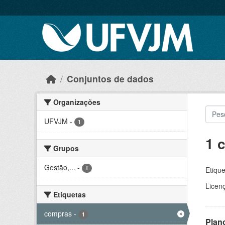
Skip to main content
Conjuntos de dados
Organizações
UFVJM
-
1
1 
Grupos
Gestão,...
-
1
Etique
Licen
Etiquetas
compras
-
1
Plan