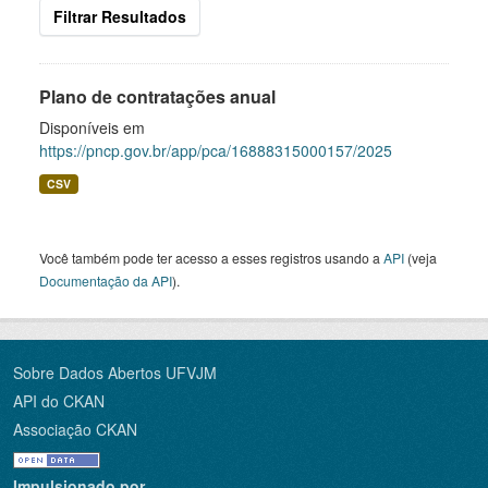
Filtrar Resultados
Plano de contratações anual
Disponíveis em
https://pncp.gov.br/app/pca/16888315000157/2025
CSV
Você também pode ter acesso a esses registros usando a
API
(veja
Documentação da API
).
Sobre Dados Abertos UFVJM
API do CKAN
Associação CKAN
Impulsionado por