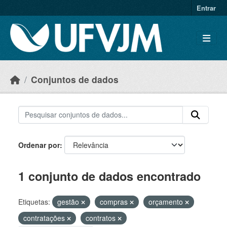
Skip to main content
Entrar
Conjuntos de dados
Ordenar por
1 conjunto de dados encontrado
Etiquetas:
gestão
compras
orçamento
contratações
contratos