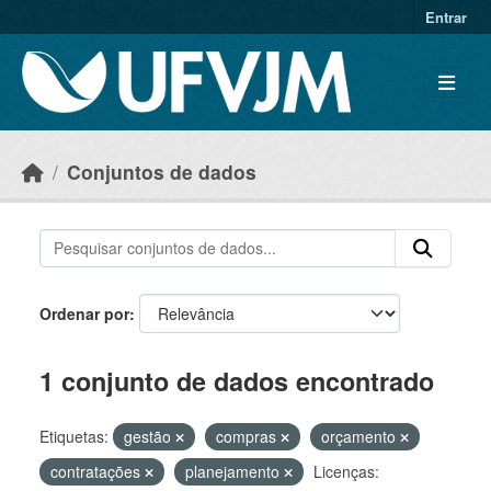
Skip to main content
Entrar
Conjuntos de dados
Ordenar por
1 conjunto de dados encontrado
Etiquetas:
gestão
compras
orçamento
contratações
planejamento
Licenças: