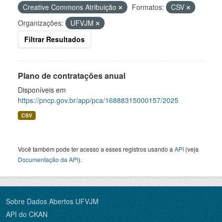
Creative Commons Atribuição
Formatos:
CSV
Organizações:
UFVJM
Filtrar Resultados
Plano de contratações anual
Disponíveis em
https://pncp.gov.br/app/pca/16888315000157/2025
CSV
Você também pode ter acesso a esses registros usando a
API
(veja
Documentação da API
).
Sobre Dados Abertos UFVJM
API do CKAN