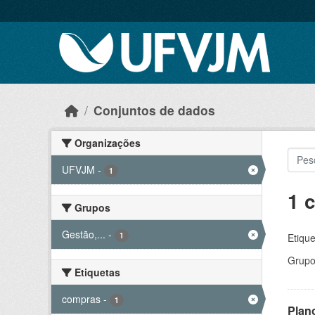
Skip to main content
Conjuntos de dados
Organizações
UFVJM
-
1
1 
Grupos
Gestão,...
-
1
Etique
Grupo
Etiquetas
compras
-
1
Plan