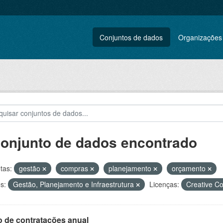
Conjuntos de dados
Organizações
conjunto de dados encontrado
tas:
gestão
compras
planejamento
orçamento
s:
Gestão, Planejamento e Infraestrutura
Licenças:
Creative C
o de contratações anual