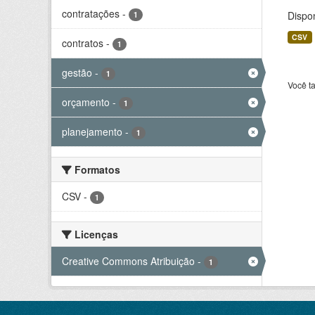
contratações
-
Dispo
1
CSV
contratos
-
1
gestão
-
1
Você t
orçamento
-
1
planejamento
-
1
Formatos
CSV
-
1
Licenças
Creative Commons Atribuição
-
1