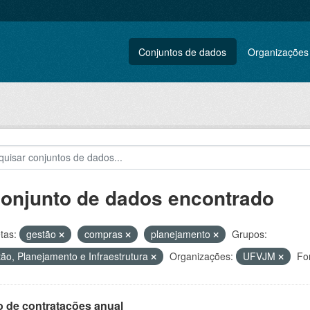
Conjuntos de dados
Organizações
conjunto de dados encontrado
tas:
gestão
compras
planejamento
Grupos:
ão, Planejamento e Infraestrutura
Organizações:
UFVJM
Fo
o de contratações anual