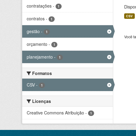
contratações
-
Dispo
1
CSV
contratos
-
1
gestão
-
1
Você t
orçamento
-
1
planejamento
-
1
Formatos
CSV
-
1
Licenças
Creative Commons Atribuição
-
1