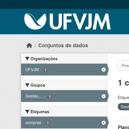
Skip to main content
Conjuntos de dados
Organizações
UFVJM
-
1
1 
Grupos
Gestão,...
-
1
Etique
Gest
Etiquetas
compras
-
1
Plan