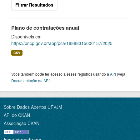
Filtrar Resultados
Plano de contratações anual
Disponíveis em
https://pncp.gov.br/app/pca/16888315000157/2025
CSV
Você também pode ter acesso a esses registros usando a
API
(veja
Documentação da API
).
Sobre Dados Abertos UFVJM
API do CKAN
Associação CKAN
Impulsionado por