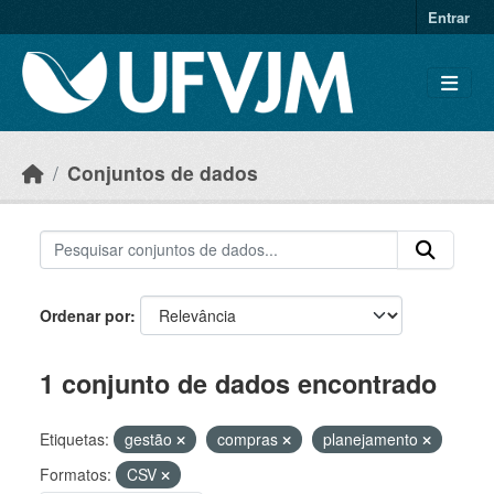
Skip to main content
Entrar
Conjuntos de dados
Ordenar por
1 conjunto de dados encontrado
Etiquetas:
gestão
compras
planejamento
Formatos:
CSV