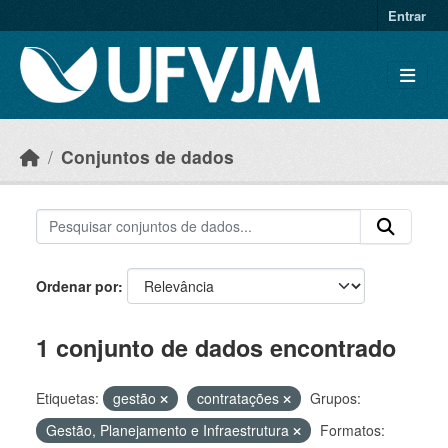
Skip to main content
Entrar
Conjuntos de dados
Ordenar por
1 conjunto de dados encontrado
Etiquetas:
gestão
contratações
Grupos:
Gestão, Planejamento e Infraestrutura
Formatos: