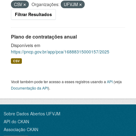
CSV
Organizações:
UFVJM
Filtrar Resultados
Plano de contratações anual
Disponíveis em
https://pncp.gov.br/app/pca/16888315000157/2025
CSV
Você também pode ter acesso a esses registros usando a
API
(veja
Documentação da API
).
Sobre Dados Abertos UFVJM
API do CKAN
Associação CKAN