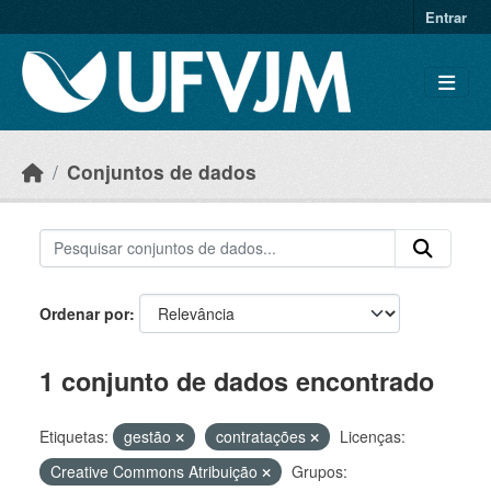
Skip to main content
Entrar
Conjuntos de dados
Ordenar por
1 conjunto de dados encontrado
Etiquetas:
gestão
contratações
Licenças:
Creative Commons Atribuição
Grupos: