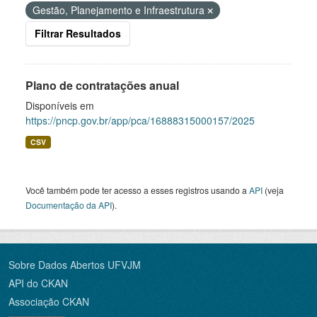
Gestão, Planejamento e Infraestrutura
Filtrar Resultados
Plano de contratações anual
Disponíveis em
https://pncp.gov.br/app/pca/16888315000157/2025
CSV
Você também pode ter acesso a esses registros usando a
API
(veja
Documentação da API
).
Sobre Dados Abertos UFVJM
API do CKAN
Associação CKAN