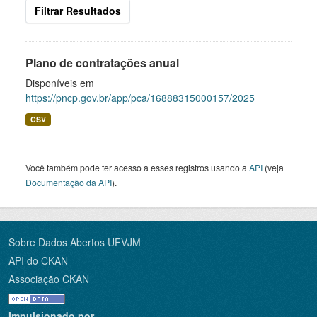
Filtrar Resultados
Plano de contratações anual
Disponíveis em
https://pncp.gov.br/app/pca/16888315000157/2025
CSV
Você também pode ter acesso a esses registros usando a
API
(veja
Documentação da API
).
Sobre Dados Abertos UFVJM
API do CKAN
Associação CKAN
Impulsionado por