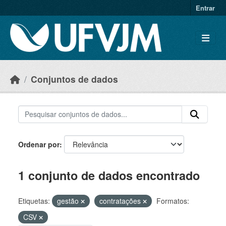
Skip to main content
Entrar
Conjuntos de dados
Ordenar por
1 conjunto de dados encontrado
Etiquetas:
gestão
contratações
Formatos:
CSV