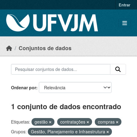
Skip to main content
Entrar
Conjuntos de dados
Ordenar por
1 conjunto de dados encontrado
Etiquetas:
gestão
contratações
compras
Grupos:
Gestão, Planejamento e Infraestrutura