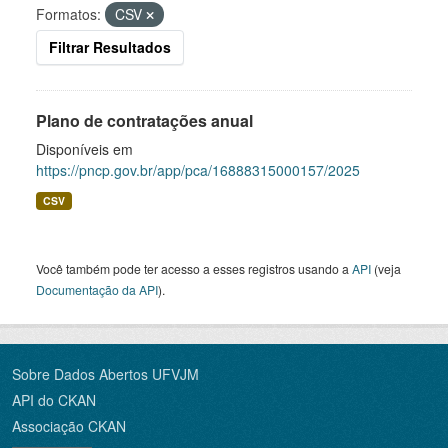
Formatos:
CSV
Filtrar Resultados
Plano de contratações anual
Disponíveis em
https://pncp.gov.br/app/pca/16888315000157/2025
CSV
Você também pode ter acesso a esses registros usando a
API
(veja
Documentação da API
).
Sobre Dados Abertos UFVJM
API do CKAN
Associação CKAN