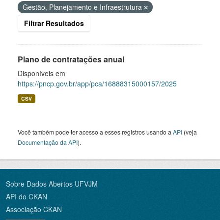
Gestão, Planejamento e Infraestrutura
Filtrar Resultados
Plano de contratações anual
Disponíveis em
https://pncp.gov.br/app/pca/16888315000157/2025
CSV
Você também pode ter acesso a esses registros usando a
API
(veja
Documentação da API
).
Sobre Dados Abertos UFVJM
API do CKAN
Associação CKAN