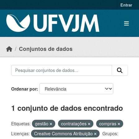
Skip to main content
Entrar
Conjuntos de dados
Ordenar por
1 conjunto de dados encontrado
Etiquetas:
gestão
contratações
compras
Licenças:
Creative Commons Atribuição
Grupos: