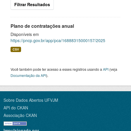
Filtrar Resultados
Plano de contratações anual
Disponíveis em
https://pncp.gov.br/app/pca/16888315000157/2025
CSV
Você também pode ter acesso a esses registros usando a
API
(veja
Documentação da API
).
Sobre Dados Abertos UFVJM
API do CKAN
Associação CKAN
Impulsionado por