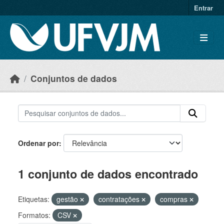
Skip to main content
Entrar
Conjuntos de dados
Ordenar por
1 conjunto de dados encontrado
Etiquetas:
gestão
contratações
compras
Formatos:
CSV