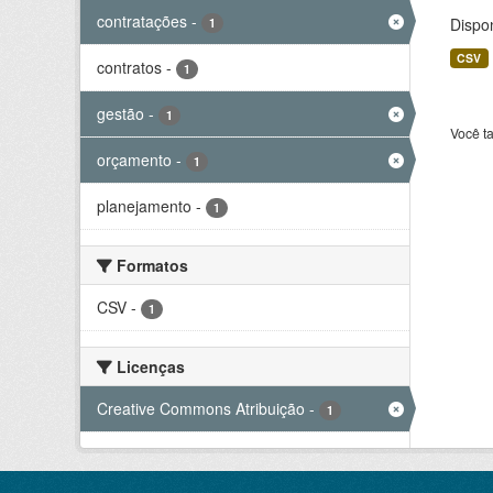
contratações
-
Dispo
1
CSV
contratos
-
1
gestão
-
1
Você t
orçamento
-
1
planejamento
-
1
Formatos
CSV
-
1
Licenças
Creative Commons Atribuição
-
1