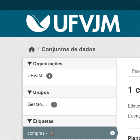
Skip to main content
Conjuntos de dados
Organizações
UFVJM
-
1
1 
Grupos
Gestão,...
-
1
Etique
Licen
Etiquetas
compras
-
1
Plan