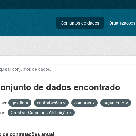
Conjuntos de dados
Organizações
conjunto de dados encontrado
tas:
gestão
contratações
compras
orçamento
ças:
Creative Commons Atribuição
o de contratações anual