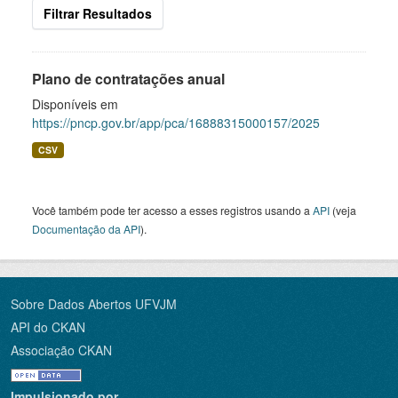
Filtrar Resultados
Plano de contratações anual
Disponíveis em
https://pncp.gov.br/app/pca/16888315000157/2025
CSV
Você também pode ter acesso a esses registros usando a
API
(veja
Documentação da API
).
Sobre Dados Abertos UFVJM
API do CKAN
Associação CKAN
Impulsionado por