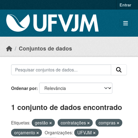
Skip to main content
Entrar
Conjuntos de dados
Ordenar por
1 conjunto de dados encontrado
Etiquetas:
gestão
contratações
compras
orçamento
Organizações:
UFVJM