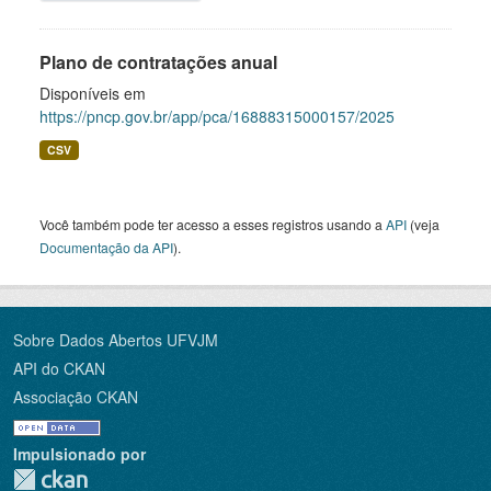
Plano de contratações anual
Disponíveis em
https://pncp.gov.br/app/pca/16888315000157/2025
CSV
Você também pode ter acesso a esses registros usando a
API
(veja
Documentação da API
).
Sobre Dados Abertos UFVJM
API do CKAN
Associação CKAN
Impulsionado por