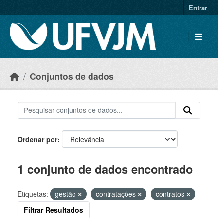
Skip to main content
Entrar
Conjuntos de dados
Ordenar por
1 conjunto de dados encontrado
Etiquetas:
gestão
contratações
contratos
Filtrar Resultados