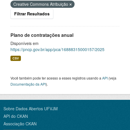
Creative Commons Atribuição
Filtrar Resultados
Plano de contratações anual
Disponíveis em
https://pncp.gov.br/app/pca/16888315000157/2025
CSV
Você também pode ter acesso a esses registros usando a
API
(veja
Documentação da API
).
Sobre Dados Abertos UFVJM
API do CKAN
Associação CKAN