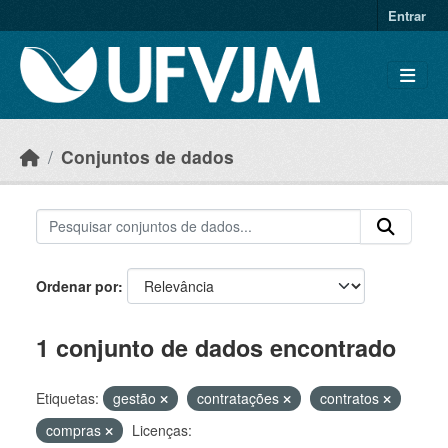
Skip to main content
Entrar
Conjuntos de dados
Ordenar por
1 conjunto de dados encontrado
Etiquetas:
gestão
contratações
contratos
compras
Licenças: