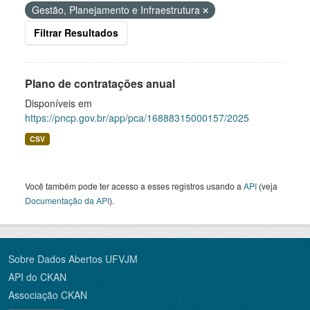
Gestão, Planejamento e Infraestrutura
Filtrar Resultados
Plano de contratações anual
Disponíveis em
https://pncp.gov.br/app/pca/16888315000157/2025
CSV
Você também pode ter acesso a esses registros usando a
API
(veja
Documentação da API
).
Sobre Dados Abertos UFVJM
API do CKAN
Associação CKAN