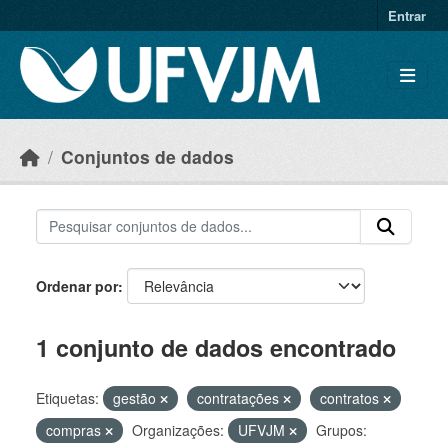
Skip to main content
Entrar
Conjuntos de dados
Ordenar por
1 conjunto de dados encontrado
Etiquetas:
gestão
contratações
contratos
compras
Organizações:
UFVJM
Grupos: