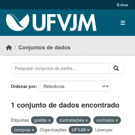
Skip to main content
Entrar
Conjuntos de dados
Ordenar por
1 conjunto de dados encontrado
Etiquetas:
gestão
contratações
contratos
compras
Organizações:
UFVJM
Licenças: