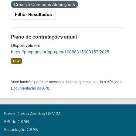
Creative Commons Atribuição
Filtrar Resultados
Plano de contratações anual
Disponíveis em
https://pncp.gov.br/app/pca/16888315000157/2025
CSV
Você também pode ter acesso a esses registros usando a
API
(veja
Documentação da API
).
Sobre Dados Abertos UFVJM
API do CKAN
Associação CKAN