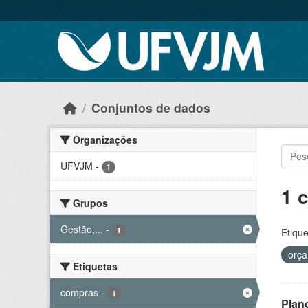
Skip to main content
Conjuntos de dados
Organizações
UFVJM
-
1
1 
Grupos
Gestão,...
-
1
Etique
orç
Etiquetas
compras
-
1
Plan