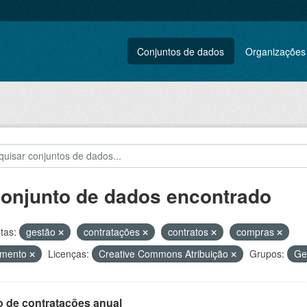
Conjuntos de dados
Organizações
conjunto de dados encontrado
tas:
gestão
contratações
contratos
compras
amento
Licenças:
Creative Commons Atribuição
Grupos:
Ge
o de contratações anual