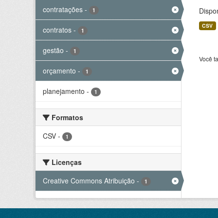
contratações
-
Dispo
1
CSV
contratos
-
1
gestão
-
1
Você t
orçamento
-
1
planejamento
-
1
Formatos
CSV
-
1
Licenças
Creative Commons Atribuição
-
1