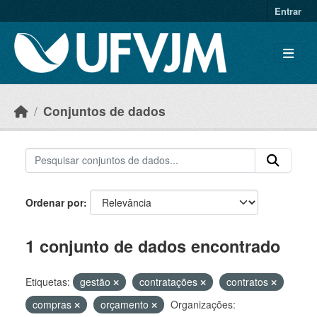
Skip to main content
Entrar
Conjuntos de dados
Ordenar por
1 conjunto de dados encontrado
Etiquetas:
gestão
contratações
contratos
compras
orçamento
Organizações: