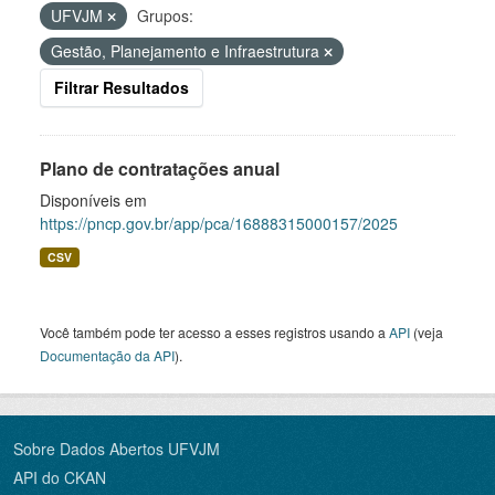
UFVJM
Grupos:
Gestão, Planejamento e Infraestrutura
Filtrar Resultados
Plano de contratações anual
Disponíveis em
https://pncp.gov.br/app/pca/16888315000157/2025
CSV
Você também pode ter acesso a esses registros usando a
API
(veja
Documentação da API
).
Sobre Dados Abertos UFVJM
API do CKAN