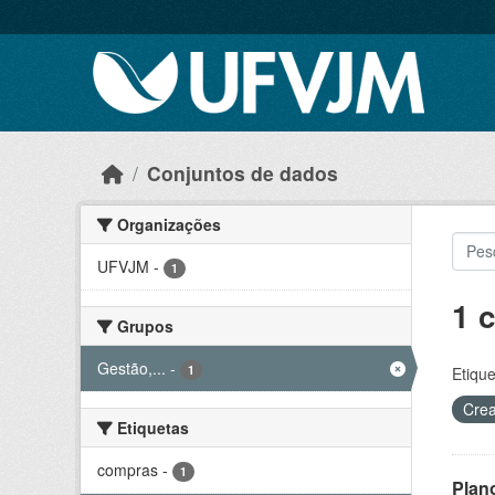
Skip to main content
Conjuntos de dados
Organizações
UFVJM
-
1
1 
Grupos
Gestão,...
-
1
Etique
Crea
Etiquetas
compras
-
1
Plan