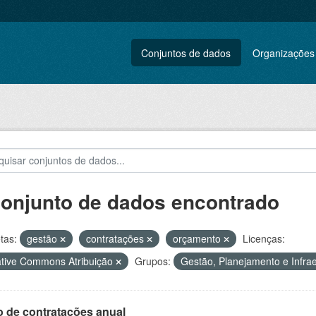
Conjuntos de dados
Organizações
conjunto de dados encontrado
tas:
gestão
contratações
orçamento
Licenças:
tive Commons Atribuição
Grupos:
Gestão, Planejamento e Infra
o de contratações anual