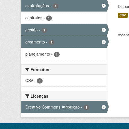
contratações
-
Dispo
1
CSV
contratos
-
1
gestão
-
1
Você t
orçamento
-
1
planejamento
-
1
Formatos
CSV
-
1
Licenças
Creative Commons Atribuição
-
1