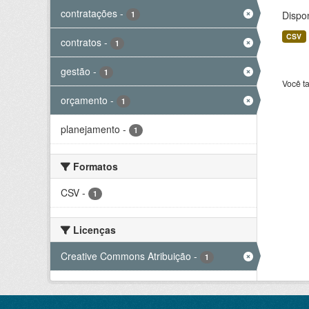
contratações
-
Dispo
1
CSV
contratos
-
1
gestão
-
1
Você t
orçamento
-
1
planejamento
-
1
Formatos
CSV
-
1
Licenças
Creative Commons Atribuição
-
1