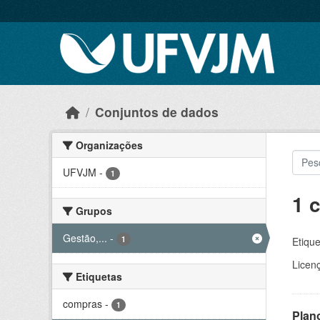
Skip to main content
Conjuntos de dados
Organizações
UFVJM
-
1
1 
Grupos
Gestão,...
-
1
Etique
Licen
Etiquetas
compras
-
1
Plan