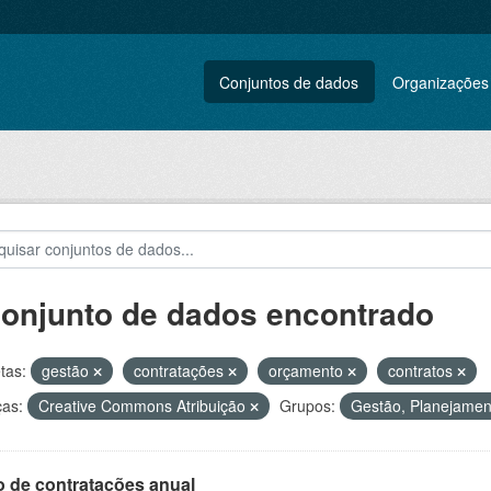
Conjuntos de dados
Organizações
conjunto de dados encontrado
tas:
gestão
contratações
orçamento
contratos
ças:
Creative Commons Atribuição
Grupos:
Gestão, Planejament
o de contratações anual