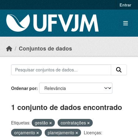
Skip to main content
Entrar
Conjuntos de dados
Ordenar por
1 conjunto de dados encontrado
Etiquetas:
gestão
contratações
orçamento
planejamento
Licenças: