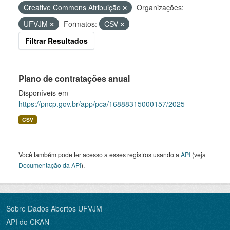
Creative Commons Atribuição
Organizações:
UFVJM
Formatos:
CSV
Filtrar Resultados
Plano de contratações anual
Disponíveis em
https://pncp.gov.br/app/pca/16888315000157/2025
CSV
Você também pode ter acesso a esses registros usando a
API
(veja
Documentação da API
).
Sobre Dados Abertos UFVJM
API do CKAN