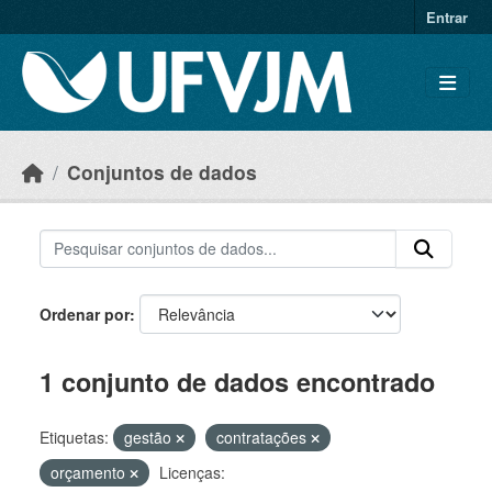
Skip to main content
Entrar
Conjuntos de dados
Ordenar por
1 conjunto de dados encontrado
Etiquetas:
gestão
contratações
orçamento
Licenças: