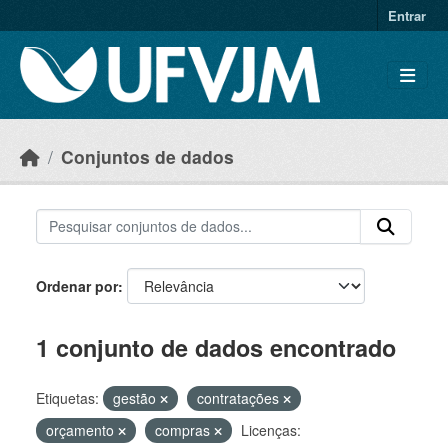
Skip to main content
Entrar
Conjuntos de dados
Ordenar por
1 conjunto de dados encontrado
Etiquetas:
gestão
contratações
orçamento
compras
Licenças: