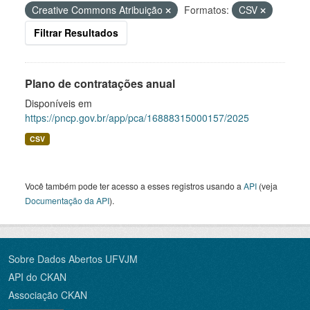
Creative Commons Atribuição
Formatos:
CSV
Filtrar Resultados
Plano de contratações anual
Disponíveis em
https://pncp.gov.br/app/pca/16888315000157/2025
CSV
Você também pode ter acesso a esses registros usando a
API
(veja
Documentação da API
).
Sobre Dados Abertos UFVJM
API do CKAN
Associação CKAN