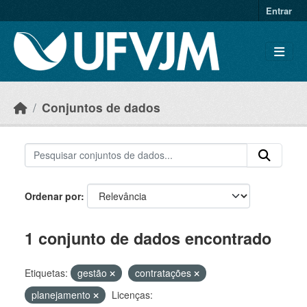
Skip to main content
Entrar
Conjuntos de dados
Ordenar por
1 conjunto de dados encontrado
Etiquetas:
gestão
contratações
planejamento
Licenças: