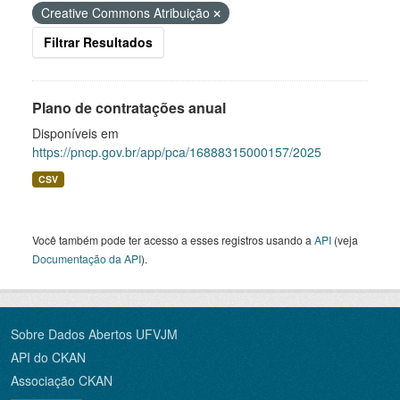
Creative Commons Atribuição
Filtrar Resultados
Plano de contratações anual
Disponíveis em
https://pncp.gov.br/app/pca/16888315000157/2025
CSV
Você também pode ter acesso a esses registros usando a
API
(veja
Documentação da API
).
Sobre Dados Abertos UFVJM
API do CKAN
Associação CKAN