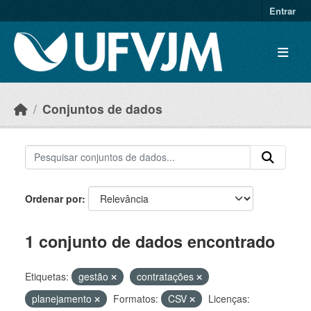
Skip to main content
Entrar
Conjuntos de dados
Ordenar por
1 conjunto de dados encontrado
Etiquetas:
gestão
contratações
planejamento
Formatos:
CSV
Licenças: