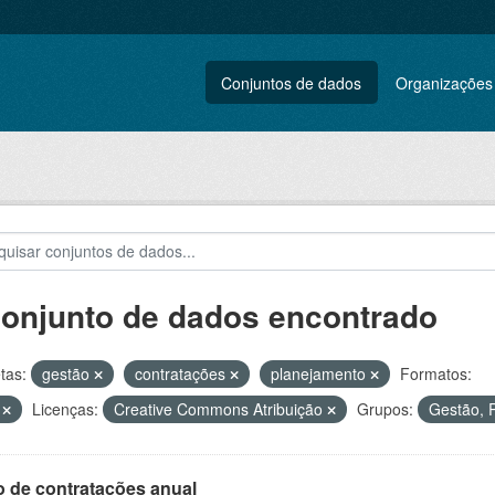
Conjuntos de dados
Organizações
conjunto de dados encontrado
tas:
gestão
contratações
planejamento
Formatos:
V
Licenças:
Creative Commons Atribuição
Grupos:
Gestão, P
o de contratações anual