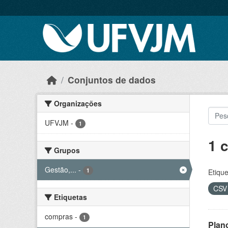
Skip to main content
Conjuntos de dados
Organizações
UFVJM
-
1
1 
Grupos
Gestão,...
-
1
Etique
CS
Etiquetas
compras
-
1
Plan