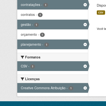
contratações
-
Dispo
1
CSV
contratos
-
1
gestão
-
1
Você t
orçamento
-
1
planejamento
-
1
Formatos
CSV
-
1
Licenças
Creative Commons Atribuição
-
1