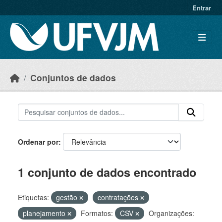
Skip to main content
Entrar
Conjuntos de dados
Ordenar por
1 conjunto de dados encontrado
Etiquetas:
gestão
contratações
planejamento
Formatos:
CSV
Organizações: