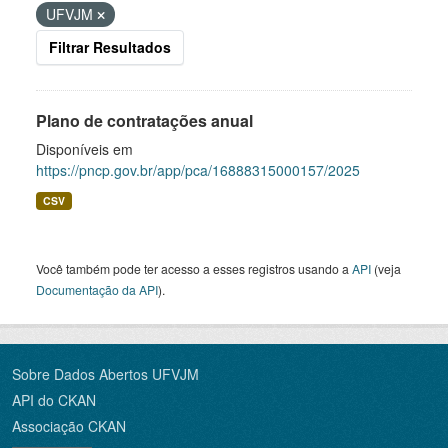
UFVJM
Filtrar Resultados
Plano de contratações anual
Disponíveis em
https://pncp.gov.br/app/pca/16888315000157/2025
CSV
Você também pode ter acesso a esses registros usando a
API
(veja
Documentação da API
).
Sobre Dados Abertos UFVJM
API do CKAN
Associação CKAN