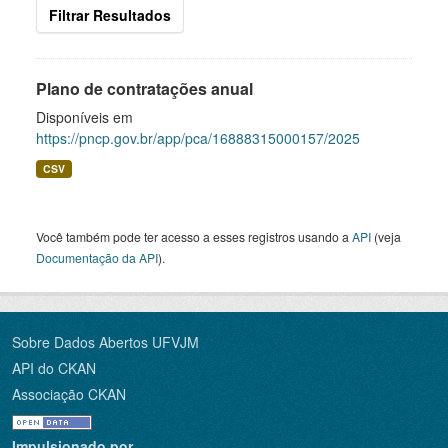
Filtrar Resultados
Plano de contratações anual
Disponíveis em
https://pncp.gov.br/app/pca/16888315000157/2025
CSV
Você também pode ter acesso a esses registros usando a
API
(veja
Documentação da API
).
Sobre Dados Abertos UFVJM
API do CKAN
Associação CKAN
Impulsionado por