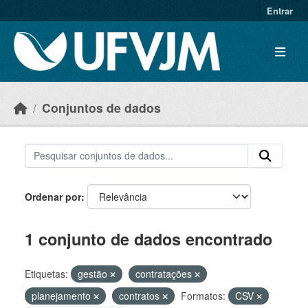
Skip to main content
Entrar
Conjuntos de dados
Ordenar por
1 conjunto de dados encontrado
Etiquetas:
gestão
contratações
planejamento
contratos
Formatos:
CSV