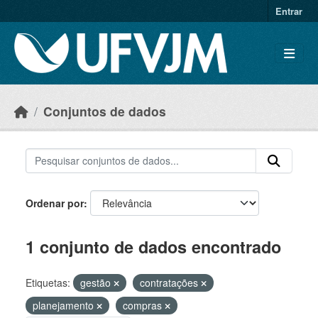
Skip to main content
Entrar
Conjuntos de dados
Ordenar por
1 conjunto de dados encontrado
Etiquetas:
gestão
contratações
planejamento
compras