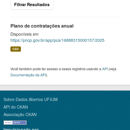
Filtrar Resultados
Plano de contratações anual
Disponíveis em
https://pncp.gov.br/app/pca/16888315000157/2025
CSV
Você também pode ter acesso a esses registros usando a
API
(veja
Documentação da API
).
Sobre Dados Abertos UFVJM
API do CKAN
Associação CKAN
Impulsionado por